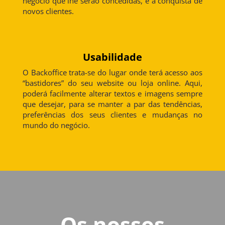
negócio que lhe serão concedidas, e a conquista de
novos clientes.
Usabilidade
O Backoffice trata-se do lugar onde terá acesso aos
“bastidores” do seu website ou loja online. Aqui,
poderá facilmente alterar textos e imagens sempre
que desejar, para se manter a par das tendências,
preferências dos seus clientes e mudanças no
mundo do negócio.
Os nossos