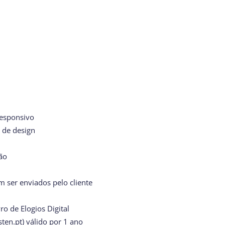
responsivo
o de design
ção
 ser enviados pelo cliente
o de Elogios Digital
sten.pt) válido por 1 ano