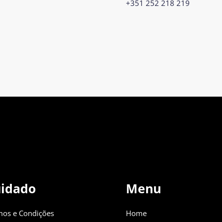
+351 252 218 219
idado
Menu
mos e Condições
Home