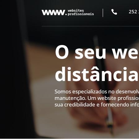
252 

O seu we
distância
Somos especializados no desenvolv
manutenção. Um website profission
sua credibilidade e fornecendo inf