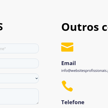
Outros 
S

Email
info@websitesprofissionais.

Telefone