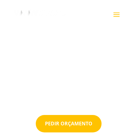
252 218 219

Um site profissional
com excelente
relação preço /
qualidade
PEDIR ORÇAMENTO